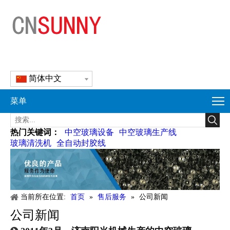
简体中文
菜单
热门关键词：
中空玻璃设备
中空玻璃生产线
玻璃清洗机
全自动封胶线
当前所在位置:
首页
»
售后服务
»
公司新闻
公司新闻