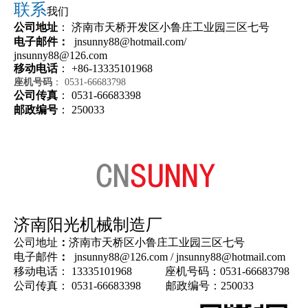
联系
我们
公司地址
： 济南市天桥开发区小鲁庄工业园三区七号
电子邮件：
jnsunny88@hotmail.com
/
jnsunny88@126.com
移动电话
： +86-13335101968
座机号码
： 0531-66683798
公司传真
： 0531-66683398
邮政编号
： 250033
济南阳光机械制造厂
公司地址
：
济南市天桥区小鲁庄工业园三区七号
电子邮件
：
jnsunny88@126.com
/
jnsunny88@hotmail.com
移动电话： 13335101968 座机号码：0531-66683798
公司传真： 0531-66683398 邮政编号：250033