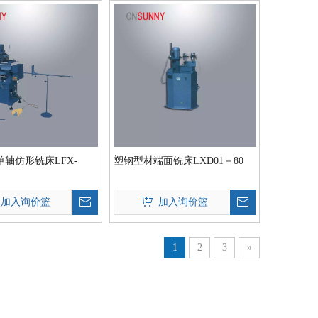
轴仿形铣床LFX-
塑钢型材端面铣床LXD01－80
加入询价篮
加入询价篮
1
2
3
»