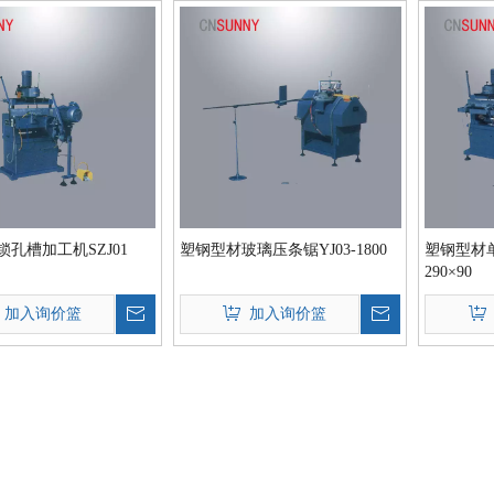
孔槽加工机SZJ01
塑钢型材玻璃压条锯YJ03-1800
塑钢型材单
290×90
加入询价篮
加入询价篮