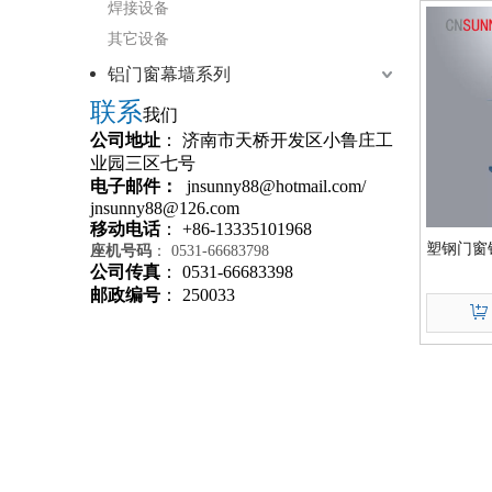
焊接设备
其它设备
铝门窗幕墙系列
联系
我们
公司地址
： 济南市天桥开发区小鲁庄工
业园三区七号
电子邮件：
jnsunny88@hotmail.com
/
jnsunny88@126.com
移动电话
： +86-13335101968
塑钢门窗锁
座机号码
： 0531-66683798
公司传真
： 0531-66683398
邮政编号
： 250033