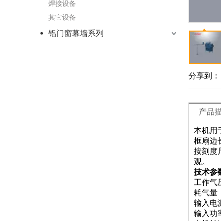
焊接设备
其它设备
铝门窗幕墙系列
分享到：
产品
本机用
框扇边
按刻度
观。
技术参
工作气压
耗气量：
输入电源
输入功率