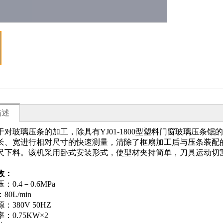
描述
于对玻璃压条的加工，除具有YJ01-1800型塑料门窗玻璃压条
长、宽进行相对尺寸的快速测量，清除了框扇加工后与压条装配
尺下料。该机采用卧式安装形式，使型材夹持简单，刀具运动切
数：
：0.4－0.6MPa
80L/min
：380V 50HZ
：0.75KW×2