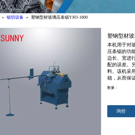
»
锯切设备
»
塑钢型材玻璃压条锯YJ03-1800
塑钢型材玻璃
本机用于对玻
压条锯的功
边长、宽进
配的误差。
料。该机采
稳，从而保
数量：
询价