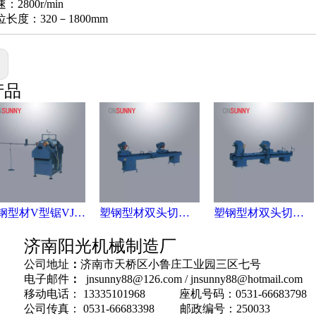
2800r/min
长度：320－1800mm
:
产品
塑钢型材V型锯VJ02－65
塑钢型材双头切割锯（02）SJB2-350×3500
塑钢型材双头切割锯（06）SJZ2-450×3700
济南阳光机械制造厂
公司地址
：
济南市天桥区小鲁庄工业园三区七号
电子邮件
：
jnsunny88@126.com
/
jnsunny88@hotmail.com
移动电话： 13335101968 座机号码：0531-66683798
公司传真： 0531-66683398 邮政编号：250033