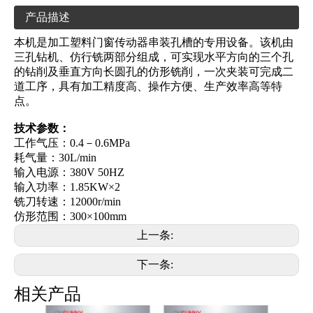
产品描述
本机是加工塑料门窗传动器串装孔槽的专用设备。该机由
三孔钻机、仿行铣两部分组成，可实现水平方向的三个孔
的钻削及垂直方向长圆孔的仿形铣削，一次夹装可完成二
道工序，具有加工精度高、操作方便、生产效率高等特
点。
技术参数：
工作气压：0.4－0.6MPa
耗气量：30L/min
输入电源：380V 50HZ
输入功率：1.85KW×2
铣刀转速：12000r/min
仿形范围：300×100mm
上一条:
下一条:
相关产品