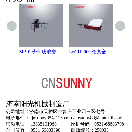
MB01砂带 玻璃磨边机
LWJH2000 铝条全自动折弯机
FGJ
济南阳光机械制造厂
公司地址
：
济南市天桥区小鲁庄工业园三区七号
电子邮件
：
jnsunny88@126.com
/
jnsunny88@hotmail.com
移动电话： 13335101968 座机号码：0531-66683798
公司传真： 0531-66683398 邮政编号：250033